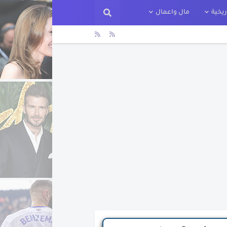
يخية
مال واعمال