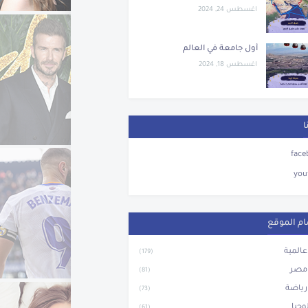
اغسطس 24, 2024
أول جامعة في العالم
اغسطس 18, 2024
ا
face
you
م الموقع
 عالمية
(179)
 مصر
(81)
 رياضة
(73)
وجيا