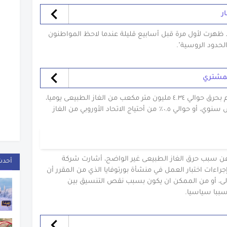
ر
ظهرت لأول مرة قبل أسابيع قليلة عندما لاحظ المواطنون
لحدود الروسية".
مشتري
وبحسب تقديرات الشركة، فأن روسيا تقوم بحرق حوالي ٤‪.‬٣٤ مليون متر مكعب من الغاز الطبيعى يوميا،
وهذا يعادل ١‪.‬٦ مليار متر مكعب على أساس سنوي، أو حوالي ٠‪.‬٥٪ من أحتياج الاتحاد الأوروبي من الغاز
ن سبب حرق الغاز الطبيعى غير الواضح، أشارت شركة
أحدث
جراءات اختبار العمل في منشأة بورتوفايا الذي من المقرر أن
الى، أو من الممكن ان يكون بسبب نقص التنسيق بين
سببا سياسيا.