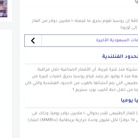
ا
أعلنت شركة ريستاد المختصة بأبحاث الطاقة إن روسيا تقوم بحرق ما قيمته ١٠ ملايين دولار من الغاز
لى أوروبا
مات السعودية الأخيرة
حدود الفنلندية
رته منذ فترة قريبة، أن الأقمار الصناعية خلال مراقبة
الأقمار الصناعية لمستويات الحرارة المشعة منذ ١١ يوليو، تم رصد قيام روسيا بحرق كميات كبيرة من
طبيعي التي يتم أنشائها بالقرب من الحدود الفنلندية والتي كان
 من خلال خط أنابيب نورد ستريم 1 .
 يوميا
وأعلنت شركة ريستاد أن تكلفة حرق روسيا للغاز الطبيعى تقدر بحوالي ١٠ ملايين دولار يوميا، وذلك فى
ظل ارتفاع أسعار الغاز في أوروبا لتصل الى ٦٧ دولارًا لكل مليون وحدة حرارية بريطانية (MMBtu) اعتبارا