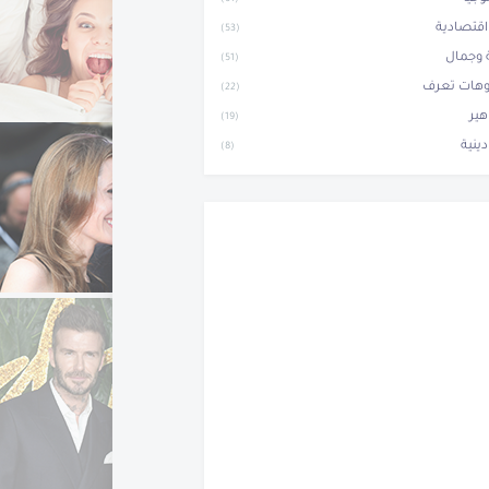
(61)
 اقتصادية
(53)
وجمال
(51)
وهات تعرف
(22)
ير
(19)
دينية
(8)