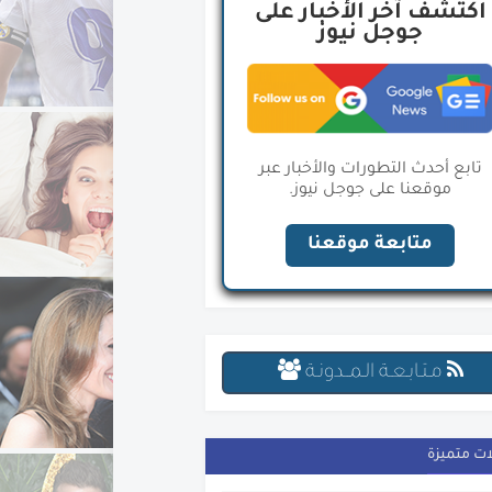
اكتشف آخر الأخبار على
جوجل نيوز
تابع أحدث التطورات والأخبار عبر
موقعنا على جوجل نيوز.
متابعة موقعنا
مـتـابـعـة الـمــدونـة
ات متميزة