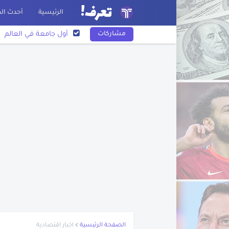
الرئيسية
أحدث الم
مشاركات
أول جامعة في العالم
أريحا أقدم مدينة في الت
نبذة عن أسد بن الفرا
اختراع الورق
نبذة عن عبد الله بن الزب
نبذة عن بليز باسكال
نبذة عن فرناندو ماجلان
تاريخ رسم الخرائط
اكتشاف أمريكا
تعرف على مخترع البوص
قصة غرق سفينة التايت
الصفحة الرئيسية
اخبار اقتصادية