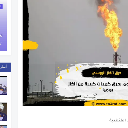
اخ
تع
أغس
أعلى 
الفنلندية