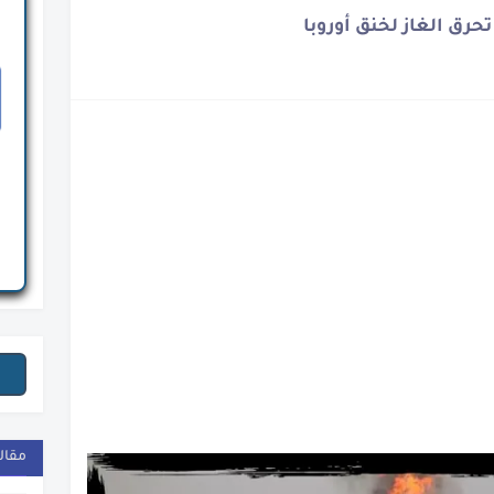
حرق الغاز لخنق أوروبا
ة
ة المصرية
نوح
نة
الأسمنت والذهب
ار القاهرة
لمصرى
ومي
مقال
دي