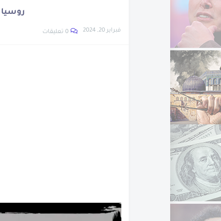
نبذة عن ويليس كارير
روسيا ت
تعرف على اخترع الساع
فبراير 20, 2024
0 تعليقات
اتهام نجل وزيرة الهجر
تعرف على ابناء سيدنا 
نبذة عن شجرة الدر
نبذة عن جون لوجي بيرد
العشرة المبشرين بالج
تراجع أسعار الحديد و
الرجل اللى متعدمش
مزاد سيارات جمارك مط
أزمة سوق السيارات ا
نبدة عن جلال الدين الر
تعرف على العصر الجلي