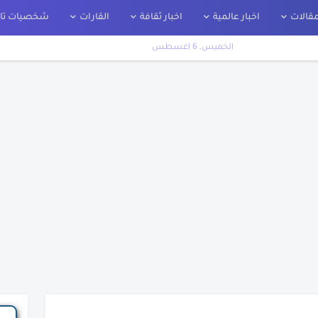
قالات
اخبار عالمية
اخبار ثقافة
القارات
شخصيات تار
الخميس, 6 اغسطس
اريخ
ت
ير
لة
نك الحقيقية