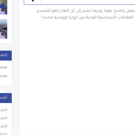
ل واضح بقوة، وربما يشير إلى أن الغاز جاهز للتصدير
دت العلاقات السياسية الودية بين اروربا وروسيا مجددا.
تابعن
book
tube
أقسا
اخبار
اخبار
اخبار
تكنول