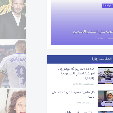
بار ثقافة
رف على العصر الجليدي
طس 30, 2024
المقالات زيارة
صفقة صواريخ ثاد وباتريوت
امريكية لصالح السعودية
والإمارات
أغسطس 09, 2022
كل ماتريد معرفته عن محمد على
باشا
سبتمبر 27, 2023
نبذة عن أبو زيد الهلالي