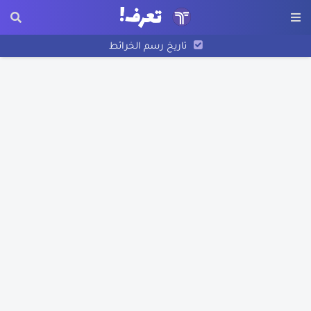
تاريخ رسم الخرائط
اكتشاف أمريكا
تعرف على مخترع البوصلة
قصة غرق سفينة التايتنك الحقيقية
نبذة عن ويليس كارير
تعرف على اخترع الساعة
اتهام نجل وزيرة الهجرة المصرية
تعرف على ابناء سيدنا نوح
نبذة عن شجرة الدر
نبذة عن جون لوجي بيرد
العشرة المبشرين بالجنة