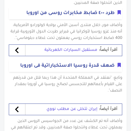
الذين انتحلوا صفة المدنيين.
طرد ٤٠٠ ضابط مخابرات روسى من اوروبا
وأضاف مور، خلال منتدى آسبن الأمني بولاية كولورادو الأمريكية،
أنه منذ غزو روسيا لأوكرانيا في فبراير طردت الدول الأوروبية قرابة
400 ضابط استخبارات روسي يعملون تحت غطاء دبلوماسي".
أقرأ أيضاً:
مستقبل السيارات الكهربائية
ضعف قدرة روسيا الاستخباراتية فى اوروبا
وتابع: "نعتقد في المملكة المتحدة أن هذا ربما قلل من قدرتهم
على القيام بأعمالهم للتجسس لصالح روسيا في أوروبا بمقدار
النصف".
أقرأ أيضاً:
إيران تتخلى عن مطلب نووي
وأضاف أنه تم الكشف عن عدد من الجواسيس الروس الذين
يعملون تحت غطاء وانتحلوا صفة المدنيين، وقد تم اعتقالهم في