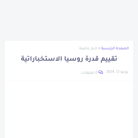
تراجع أسعار الحديد والأسمنت والذهب
الرجل اللى متعدمش
مزاد سيارات جمارك مطار القاهرة
أزمة سوق السيارات المصرى
نبدة عن جلال الدين الرومي
الصفحة الرئيسية
اخبار عالمية
تعرف على العصر الجليدي
تقييم قدرة روسيا الاستخباراتية
تعرف على طريق الحرير
يونيو 12, 2024
0 تعليقات
أول جامعة في العالم
أريحا أقدم مدينة في التاريخ
نبذة عن أسد بن الفرات
اختراع الورق
نبذة عن عبد الله بن الزبير
نبذة عن بليز باسكال