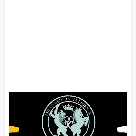
نبذة عن فرناندو ماجلان
الجمعة, 7 اغسطس