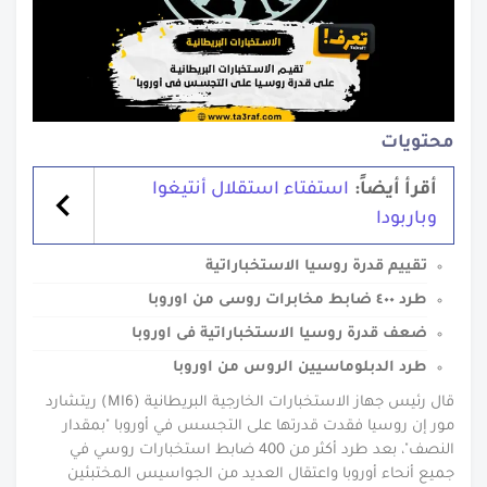
محتويات
أقرأ أيضاً:
استفتاء استقلال أنتيغوا
وباربودا
تقييم قدرة روسيا الاستخباراتية
طرد ٤٠٠ ضابط مخابرات روسى من اوروبا
ضعف قدرة روسيا الاستخباراتية فى اوروبا
طرد الدبلوماسيين الروس من اوروبا
قال رئيس جهاز الاستخبارات الخارجية البريطانية (MI6) ريتشارد
مور إن روسيا فقدت قدرتها على التجسس في أوروبا "بمقدار
النصف"، بعد طرد أكثر من 400 ضابط استخبارات روسي في
جميع أنحاء أوروبا واعتقال العديد من الجواسيس المختبئين