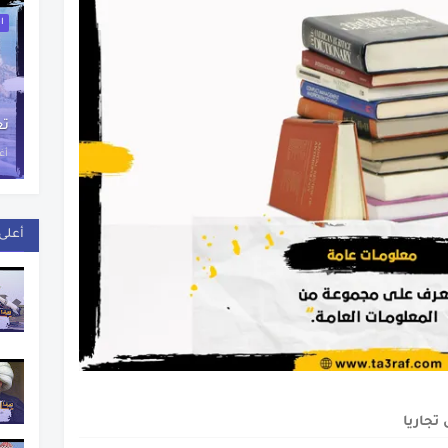
اخ
تع
أغس
أعلى 
تجاريا