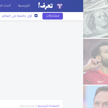
الرئيسية
أحدث الم
مشاركات
أول جامعة في العالم
أريحا أقدم مدينة في الت
نبذة عن أسد بن الفرا
اختراع الورق
نبذة عن عبد الله بن الزب
نبذة عن بليز باسكال
نبذة عن فرناندو ماجلان
تاريخ رسم الخرائط
اكتشاف أمريكا
تعرف على مخترع البوص
قصة غرق سفينة التايت
الصفحة الرئيسية
صحة وجمال