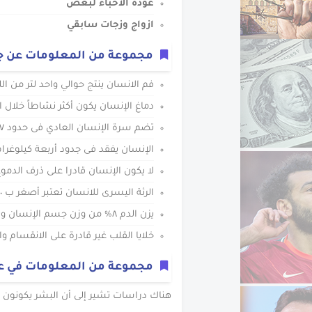
عودة الاحباء لبعض
ازواج وزجات سابقي
مجموعة من المعلومات عن ج
فم الانسان ينتج حوالي واحد لتر من ال
دماغ الإنسان يكون أكثر نشاطاً خلال ا
تضم سرة الإنسان العادي فى حدود ٦٧ نوع مختلف من البكتيريا.
الإنسان يفقد فى جدود أربعة كيلوغرا
لا يكون الإنسان قادرا على ذرف الدموع
الرئة اليسرى للانسان تعتبر أصغر ب ١٠% من الرئة اليمنى.
يزن الدم ٨% من وزن جسم الإنسان وينبض قلب الإنسان حوالى ١١٥٠٠٠ نبضة خلال اليوم.
خلايا القلب غير قادرة على الانقسام و
مجموعة من المعلومات في ع
هناك دراسات تشير إلى أن البشر يكونون أ