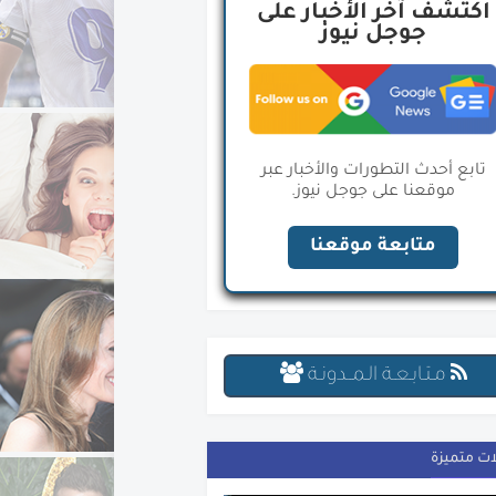
اكتشف آخر الأخبار على
جوجل نيوز
تابع أحدث التطورات والأخبار عبر
موقعنا على جوجل نيوز.
متابعة موقعنا
مـتـابـعـة الـمــدونـة
ات متميزة