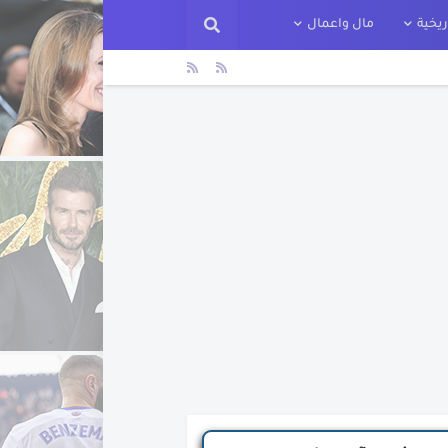
يخية
مال واعمال