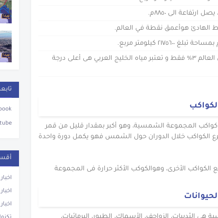
ارتفاعة الى ٨٨٥٠م.
يط الهادئ هوأعمق نقطة في العالم.
٢١٧٥٦٠ كيلومتر مربع.
تقدر كمية المياه العذبة الموجودة في العالم ٣% فقط و تعتبر مياه الخليج العربي هى أعلى درجة
تابعن
لكواكب
book
tube
كواكب المجموعة الشمسية، وهو أكبر بمقدار قليل من قمر
ع الكواكب خلال الدوران حول الشمس فهو يكمل دورة واحدة
أقسا
الكواكب الأخرى، وهوالكوكب الأكثر حرارة فى المجموعة
اخبار
اخبار
حيوانات
اخبار
 هى الثدييات، الزواحف، الأسماك، الطيور، البرمائيات،
تكنول