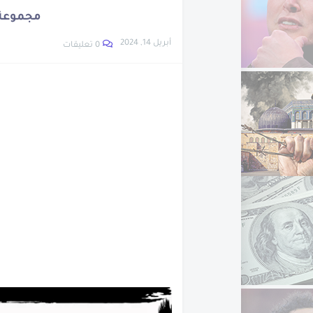
نبذة عن ويليس كارير
مجموعة 
تعرف على اخترع الساع
أبريل 14, 2024
0 تعليقات
اتهام نجل وزيرة الهجر
تعرف على ابناء سيدنا 
نبذة عن شجرة الدر
نبذة عن جون لوجي بيرد
العشرة المبشرين بالج
تراجع أسعار الحديد و
الرجل اللى متعدمش
مزاد سيارات جمارك مط
أزمة سوق السيارات ا
نبدة عن جلال الدين الر
تعرف على العصر الجلي