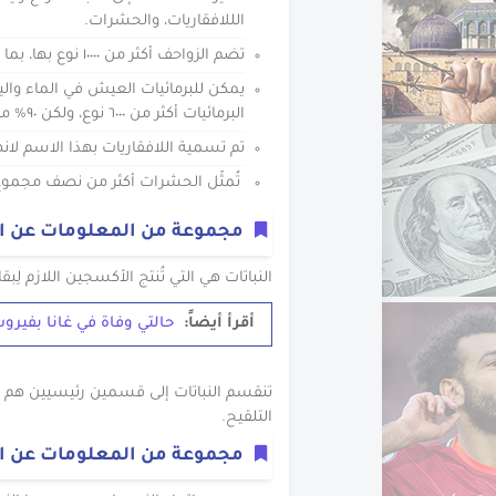
الللافقاريات، والحشرات.
تضم الزواحف أكثر من ١٠٠٠٠ نوع بها، بما فيهاكل من السحالي، التماسيح، والثعابين .
يمكن للبرمائيات العيش في الماء واليا
البرمائيات أكثر من ٦٠٠٠ نوع، ولكن ٩٠% منها هى الضفادع.
تم تسمية اللافقاريات بهذا الاسم لانه
تُمثّل الحشرات أكثر من نصف مجموع
مجموعة من المعلومات عن ال
النباتات هي التي تُنتج الأكسجين اللازم لِبق
أقرأ أيضاً:
حالتي وفاة في غانا بفيرو
تنقسم النباتات إلى قسمين رئيسيين هم النبا
التلقيح.
مجموعة من المعلومات عن ا