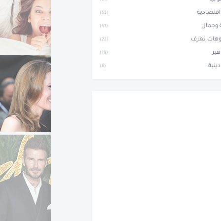
(61)
 اقتصادية
(53)
وجمال
(51)
وهات تعرف
(22)
ير
(19)
دينية
(8)