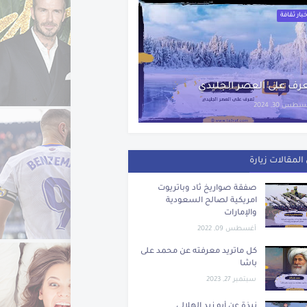
بار ثقافة
رف على العصر الجليدي
طس 30, 2024
المقالات زيارة
صفقة صواريخ ثاد وباتريوت
امريكية لصالح السعودية
والإمارات
أغسطس 09, 2022
كل ماتريد معرفته عن محمد على
باشا
سبتمبر 27, 2023
نبذة عن أبو زيد الهلالي