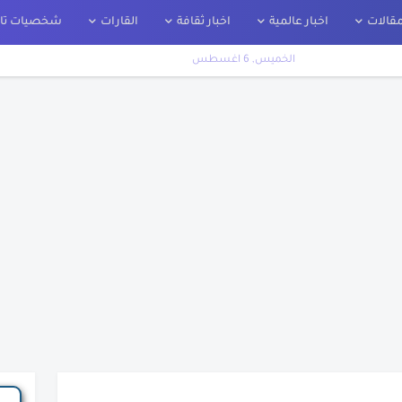
قالات
اخبار عالمية
اخبار ثقافة
القارات
شخصيات تار
الخميس, 6 اغسطس
اريخ
ت
ير
لة
نك الحقيقية