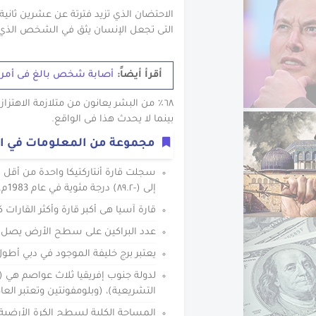
الاحتضان الذي تزيد فترتة عن عشرين ثاني
التى تجعل الإنسان يثق في الشخص الذي 
أقرأ أيضاً:
أصابة شخص بالغ فى أمري
٦٨٪ من البشر يعانون من متلازمة الاهتز
بينما لا يحدث هذا فى الواقع.
مجموعة من المعلومات في ال
سجلت قارة أنتاركتيكا واحدة من أقل 
إلى (-٨٩.٢) درجة مئوية في عام 1983م.
قارة آسيا هى أكبر قارة وأكثر القارات كثافة السكان
عدد البراكين على سطح الأرض يصل الى ٥٤٠ برك
يعتبر برج خليفة الموجود في دبي أطول
لدولة جنوب إفريقيا ثلاث عواصم هي (بر
التشريعية)، (وبلومفونتين وتعتبر الع
المساحة الكلية لسطح الكرة الأرضية هو ٥١٠٢٢٧٦٥٨ كيلومتر