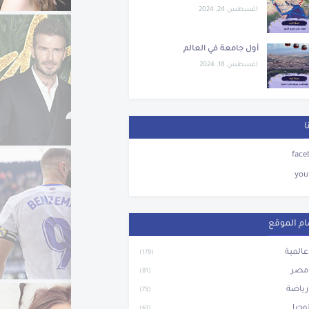
اغسطس 24, 2024
أول جامعة في العالم
اغسطس 18, 2024
ا
face
you
م الموقع
 عالمية
(179)
 مصر
(81)
 رياضة
(73)
وجيا