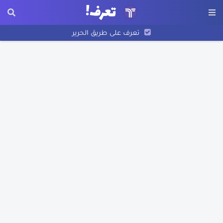
تعرف على طريق الحرير
أول جامعة في العالم
أريحا أقدم مدينة في التاريخ
نبذة عن أسد بن الفرات
اختراع الورق
نبذة عن عبد الله بن الزبير
نبذة عن بليز باسكال
نبذة عن فرناندو ماجلان
تاريخ رسم الخرائط
اكتشاف أمريكا
تعرف على مخترع البوصلة