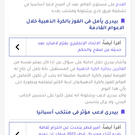
القدم
على مستوى العالم، بعد أن أصبح لاعبا أساسيا في
تشكيلة فريق نادي برشلونة ومنتخب بلاده.
بيدرى يأمل فى الفوز بالكرة الذهبية خلال
الاعوام القادمة
أقرأ أيضاً:
الاتحاد الإنجليزي يغرّم لامبارد بعد
حديثه عن صلاح والحكم
وأشار بيدري خلال اجابتة على سؤال عن إذا كان يعتبر نفسه من
الفائزين بجائزة الكرة الذهبية
في المستقبل، بأنة يآمل أن تتاح له
الفرصة ليفوز بالكرة الذهبية، مضيفا انه يجب أن تكون الأفضل في
العالم للفوز بالكرة الذهبية،وان لدية الكثير ليتعلمه ويطورة حتى
يأتي هذا اليوم.
واكد بيدرى لاعب برشلونة انه عمل كثيرا على تحسين الجانب
البدني، ولا يزال يتحسن.
بيدرى لاعب مؤثر فى منتخب أسبانيا
أقرأ أيضاً:
أمير قطر يتحدث عن احترام ثقافة
بلاده أثناء مونديال قطر 2022 ويؤكد لن نمنع