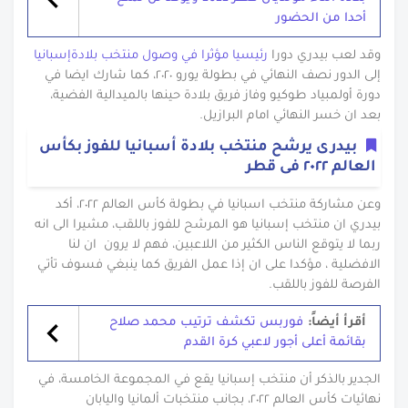
أحدا من الحضور
وقد لعب بيدري دورا
رئيسيا مؤثرا في وصول منتخب بلادةإسبانيا
إلى الدور نصف النهائي في بطولة يورو ٢٠٢٠، كما شارك ايضا في
دورة أولمبياد طوكيو وفاز فريق بلادة حينها بالميدالية الفضية،
بعد ان خسر النهائي امام البرازيل.
بيدرى يرشح منتخب بلادة أسبانيا للفوز بكأس
العالم ٢٠٢٢ فى قطر
وعن مشاركة منتخب اسبانيا في بطولة كأس العالم ٢٠٢٢، أكد
بيدري ان منتخب إسبانيا هو المرشح للفوز باللقب، مشيرا الى انه
ربما لا يتوقع الناس الكثير من اللاعبين، فهم لا يرون ان لنا
الافضلية ، مؤكدا على ان إذا عمل الفريق كما ينبغي فسوف تأتي
الفرصة للفوز باللقب.
أقرأ أيضاً:
فوربس تكشف ترتيب محمد صلاح
بقائمة أعلى أجور لاعبي كرة القدم
الجدير بالذكر أن منتخب إسبانيا يقع في المجموعة الخامسة، في
نهائيات كأس العالم ٢٠٢٢، بجانب منتخبات ألمانيا واليابان