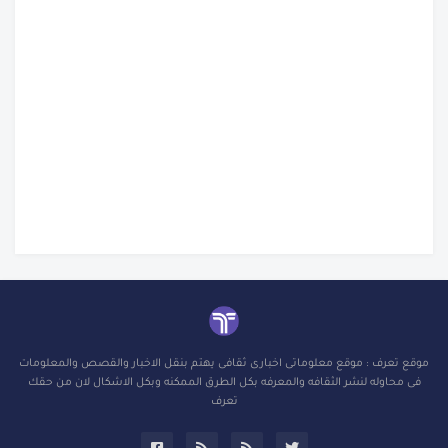
موقع تعرف : موقع معلوماتى اخبارى ثقافى يهتم بنقل الاخبار والقصص والمعلومات
فى محاوله لنشر الثقافه والمعرفه بكل الطرق الممكنه وبكل الاشكال لان من حقك
تعرف