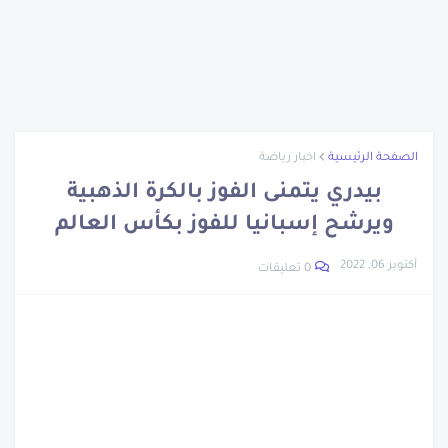
قصة غرق سفينة التايتنك الحقيقية
نبذة عن ويليس كارير
تعرف على اخترع الساعة
اتهام نجل وزيرة الهجرة المصرية
تعرف على ابناء سيدنا نوح
الصفحة الرئيسية
اخبار رياضة
نبذة عن شجرة الدر
بيدري يتمنى الفوز بالكرة الذهبية
نبذة عن جون لوجي بيرد
ويرشح إسبانيا للفوز بكأس العالم
العشرة المبشرين بالجنة
أكتوبر 06, 2022
0 تعليقات
تراجع أسعار الحديد والأسمنت والذهب
الرجل اللى متعدمش
مزاد سيارات جمارك مطار القاهرة
أزمة سوق السيارات المصرى
نبدة عن جلال الدين الرومي