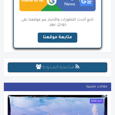
تابع أحدث التطورات والأخبار عبر موقعنا على
جوجل نيوز.
متابعة موقعنا
مـتـابـعـة الـمــدونـة
مقالات متميزة
اخبار ثقافة