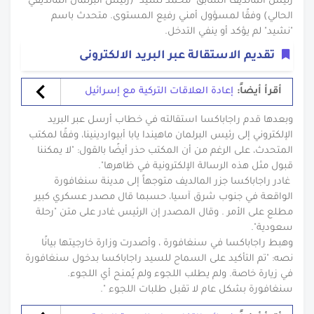
رئيس المالديف السابق "محمد نشيد" (رئيس البرلمان المالديفي
الحالي) وفقًا لمسؤول أمني رفيع المستوى. متحدث باسم
"نشيد" لم يؤكد أو ينفي التدخل.
تقديم الاستقالة عبر البريد الالكترونى
أقرأ أيضاً:
إعادة العلاقات التركية مع إسرائيل
وبعدها قدم راجاباكسا استقالته في خطاب أرسل عبر البريد
الإلكتروني إلى رئيس البرلمان ماهيندا يابا أبيواردينينا، وفقًا لمكتب
المتحدث، على الرغم من أن المكتب حذر أيضًا بالقول: "لا يمكننا
قبول مثل هذه الرسالة الإلكترونية في ظاهرها".
غادر راجاباكسا جزر المالديف متوجهاً إلى مدينة سنغافورة
الواقعة في جنوب شرق آسيا، حسبما قال مصدر عسكري كبير
مطلع على الأمر . وقال المصدر إن الرئيس غادر على متن "رحلة
سعودية".
وهبط راجاباكسا في سنغافورة ، وأصدرت وزارة خارجيتها بيانًا
نصه: "تم التأكيد على السماح للسيد راجاباكسا بدخول سنغافورة
في زيارة خاصة. ولم يطلب اللجوء ولم يُمنح أي اللجوء.
سنغافورة بشكل عام لا تقبل طلبات اللجوء ".