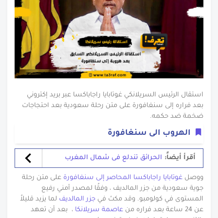
استقال الرئيس السريلانكي غوتابايا راجاباكسا عبر بريد إكتروني
بعد فراره إلى سنغافورة على متن رحلة سعودية بعد احتجاجات
ضخمة ضد حكمه.
الهروب الى سنغافورة
أقرأ أيضاً:
الحرائق تندلع فى شمال المغرب
ووصل
غوتابايا راجاباكسا المحاصر إلى سنغافورة
على متن رحلة
جوية سعودية من جزر المالديف ، وفقًا لمصدر أمني رفيع
المستوى في كولومبو. وقد مكث في
جزر المالديف
لما يزيد قليلاً
عن 24 ساعة بعد فراره من
عاصمة سريلانكا
، بعد أن تعهد