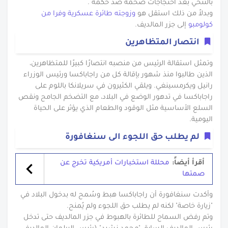
بالتنحي بعد احتجاجات ضخمة ضد حكمه .
وبدلاً من ذلك استقل هو
وزوجته طائرة عسكرية وفرا من
كولومبو
إلى جزر المالديف.
انتصار المتظاهرين
وتمثل استقالة الرئيس من منصبه انتصارًا كبيرًا للمتظاهرين،
الذين طالبوا منذ شهور بإقالة كل من راجاباكسا ورئيس الوزراء
رانيل ويكرمسينغي. ويلقي الكثيرون في سريلانكا باللوم على
راجاباكسا في تدهور الوضع في البلاد، مع التضخم الجامح ونقص
السلع الأساسية مثل الوقود والطعام الذي يؤثر على الحياة
اليومية.
لم يطلب حق اللجوء الى سنغافورة
أقرأ أيضاً:
محللة استخبارات أمريكية تخرج عن
صمتها
وأكدت سنغافورة أن راجاباكسا هبط وسُمح له بدخول البلاد في
"زيارة خاصة" لكنه لم يطلب حق اللجوء ولم يُمنح.
وتم رفض السماح للطائرة بالهبوط في جزر المالديف حتى تدخل