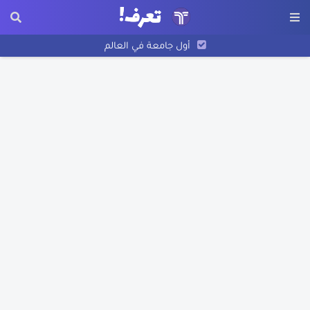
أول جامعة في العالم
أريحا أقدم مدينة في التاريخ
نبذة عن أسد بن الفرات
اختراع الورق
نبذة عن عبد الله بن الزبير
نبذة عن بليز باسكال
نبذة عن فرناندو ماجلان
تاريخ رسم الخرائط
اكتشاف أمريكا
تعرف على مخترع البوصلة
قصة غرق سفينة التايتنك الحقيقية