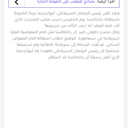
أقرأ أيضاً:
نصائح للتغلب على الموجة الحارة
وبعد تلقي رئيس البرلمان السريلانكي، أبيواردينينا، بريدًا إلكترونيًا
باستقالة راجاباكسا، يوم الخميس حسب مكتب المتحدث الذي
أكد، لكنه أضاف أنه "يجب التأكد من شرعيتها".
وقال مصدر حكومي كبير إن راجاباكسا مثل أمام المفوضية العليا
لسريلانكا في سنغافورة لتوقيع خطاب استقالة أمام المفوض
السامي. ثم نُقلت الرسالة إلى سريلانكا بالطائرة وتم تسليمها
شخصيًا إلى رئيس البرلمان السريلانكي ماهيندا يابا أبيواردينينا
الذي أعلن رسميًا أن راجاباكسا قد استقال .