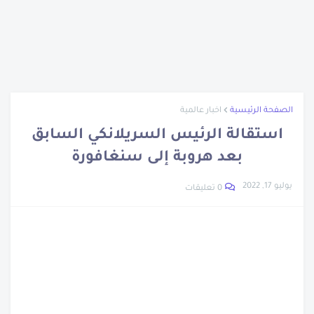
نبذة عن ويليس كارير
تعرف على اخترع الساعة
اتهام نجل وزيرة الهجرة المصرية
تعرف على ابناء سيدنا نوح
نبذة عن شجرة الدر
الصفحة الرئيسية
اخبار عالمية
نبذة عن جون لوجي بيرد
استقالة الرئيس السريلانكي السابق
العشرة المبشرين بالجنة
بعد هروبة إلى سنغافورة
تراجع أسعار الحديد والأسمنت والذهب
يوليو 17, 2022
0 تعليقات
الرجل اللى متعدمش
مزاد سيارات جمارك مطار القاهرة
أزمة سوق السيارات المصرى
نبدة عن جلال الدين الرومي
تعرف على العصر الجليدي