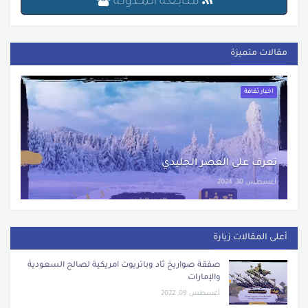
مـتـابـعـة الـمــدونـة
مقالات متميزة
اخبار ثقافة
تعرف على العصر الجليدي
أغسطس 30, 2024
أعلى المقالات زيارة
صفقة صواريخ ثاد وباتريوت امريكية لصالح السعودية
والإمارات
أغسطس 09, 2022