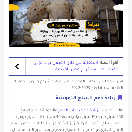
أقرأ أيضاً:
استغاثة من خلال الفيس بوك تؤدى
للقبض على مستريح مصر القديمة
اقترب مجلس النواب المصري من إقرار مشروع قانون الموازنة
العامة للدولة لعام 2022/2023،
زيادة دعم السلع التموينية
والتي تضمنت
زيادة مخصصات الدعم
والحماية الاجتماعية إلى
356 مليار جنيه (19 مليار دولار) منها 90 مليارًا (4.8 مليار دولار)
لدعم السلع التموينية والخبز بزيادة تجاوزت 2 مليار جنيه عن العام
المالي الجاري، وأكد نواب استقرار سعر رغيف الخبز المدعم خلال