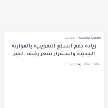
نبذة عن ويليس كارير
تعرف على اخترع الساعة
اتهام نجل وزيرة الهجرة المصرية
تعرف على ابناء سيدنا نوح
نبذة عن شجرة الدر
الصفحة الرئيسية
اخبار مصر
نبذة عن جون لوجي بيرد
زيادة دعم السلع التموينية بالموازنة
العشرة المبشرين بالجنة
الجديدة واستقرار سعر رغيف الخبز
تراجع أسعار الحديد والأسمنت والذهب
يونيو 11, 2022
0 تعليقات
الرجل اللى متعدمش
مزاد سيارات جمارك مطار القاهرة
أزمة سوق السيارات المصرى
نبدة عن جلال الدين الرومي
تعرف على العصر الجليدي