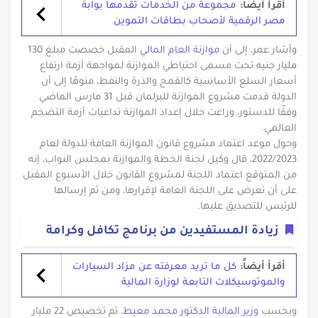
أقرأ أيضاً:
مجموعة من الخدمات تقدمها بوابة
مصر الرقمية لأصحاب بطاقات التموين
وأشار عمر، إلى أن
موازنة العام المالي
المقبل خصصت مبلغ 130
مليار جنيه تحت مسمى احتياطي الموازنة لمواجهة أزمة ارتفاع
أسعار السلع الأساسية كالقمح والذرة والنفط، منوهًا إلى أن
الدولة قدمت مشروع الموازنة للبرلمان قبل 31 مارس الماضي
وفقًا للدستور، وراعت خلال إعداد الموازنة تداعيات أزمة التضخم
العالمي.
وحول موعد اعتماد مشروع قانون الموازنة العامة للدولة لعام
2022/2023، قال وكيل لجنة الخطة والموازنة بمجلس النواب، إنه
من المتوقع اعتماد اللجنة لمشروع القانون خلال الأسبوع المقبل
على أن تعرض على اللجنة العامة لإقرارها، ومن ثم إرسالها
للرئيس للتصديق عليها.
زيادة المستفيدين من برنامج تكافل وكرامة
أقرأ أيضاً:
كل ما تريد معرفته عن مزاد السيارات
والموتوسيكلات التابعة لوزارة المالية
وبحسب
وزير المالية الدكتور محمد معيط
، تم تخصيص 22 مليار