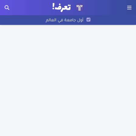
أول جامعة في العالم
أريحا أقدم مدينة في التاريخ
نبذة عن أسد بن الفرات
اختراع الورق
نبذة عن عبد الله بن الزبير
نبذة عن بليز باسكال
نبذة عن فرناندو ماجلان
تاريخ رسم الخرائط
اكتشاف أمريكا
تعرف على مخترع البوصلة
قصة غرق سفينة التايتنك الحقيقية