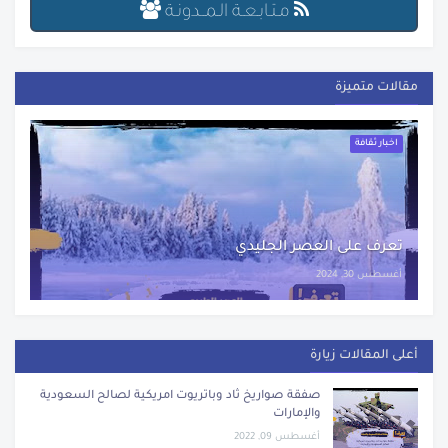
مـتـابـعـة الـمــدونـة
مقالات متميزة
اخبار ثقافة
تعرف على العصر الجليدي
أغسطس 30, 2024
أعلى المقالات زيارة
صفقة صواريخ ثاد وباتريوت امريكية لصالح السعودية
والإمارات
أغسطس 09, 2022