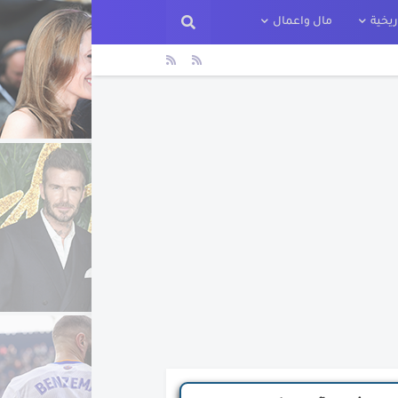
يخية
مال واعمال