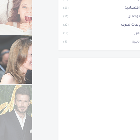
(61)
 اقتصادية
(53)
وجمال
(51)
وهات تعرف
(22)
ير
(19)
دينية
(8)