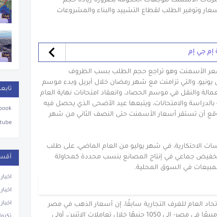
ركات الأسمنت لتوجهات الحكومة بضرورة زيادة حجم
عار وتوفير الطلب لقطاع التشييد والبناء والمشروعات
إم جي إم
سعر الأسمنت وهو تراجع حجم الطلب بسب الظروف
 يونيو، والتي تزامنت مع شهر رمضان خلال أبريل وبدء موسم
تابعن
مالة والنقل في موسم الحصاد، وانعقاد امتحانات نهاية العام
 بالدراسة والامتحانات، ويتبعها عيد الأضحى الذي يحصل فيه
book
يتوقع أن تستقر أسعار الأسمنت حتى النصف الثاني من شهر
tube
ات الاحتكارية، في شهر يوليو من العام الماضي، على طلب
تخفيض جماعي في إنتاج المصانع بنسب محددة كمحاولة
أقسا
لمبيعات في السوق المحلية.
اخبار
اخبار
اخبار
اد العام للغرف التجارية سابقًا، إن أسعار الذهب في مصر
تراجعت من 1250 جنيه لعيار 21-وهو الأكثر مبيعًا في مصر- إلى 1050 جنيهًا خلال تعاملات الإثنين، أولى
تكنول