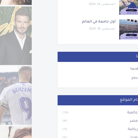
اغسطس 24, 2024
أول جامعة في العالم
اغسطس 18, 2024
ا
face
you
م الموقع
 عالمية
(179)
 مصر
(81)
 رياضة
(73)
وجيا