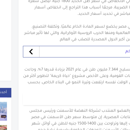
جنيه، والثانية بقيمة 1000 جنيه ليصل إجمالي الانخفاض في سعر طن الحديد 1800 جنيه، ليصل سعره
بدلًا من 19170 جنيه، شاملًا الضريبة، مرجعًا أسباب هذا التراجع إلى انخفاض أسعار
ير مباشر في تحديد أسعار الحديد.
 مصر يخضع لسعر المادة الخام عالميًا، وتكلفة التصنيع،
لعالمية ومنها الحرب الروسية الأوكرانية، والتي لها تأثير مباشر
 أكبر الدول المصدرة للصلب في العالم.
خم
وبلغ حجم الاستهلاك المحلي من حديد التسليح 7.344 مليون طن في عام 2021 بزيادة قدرها 7%، وجاءت
ات القومية، وعلى الأخص مشروع "حياة كريمة" لتطوير أكثر من
وفي الوقت نفسه ارتفعت وتيرة النمو في البناء الخاص، بحسب
أحدث
ي والعضو المنتدب لشركة النهضة للأسمنت ورئيس مجلس
صناعات المصرية، إن متوسط سعر طن الأسمنت في مصر
1100 جنيه منخفضة من أعلى نقطة وصلت إليها وتراوحت بين 1400-1500 جنيه للطن في أوائل شهر