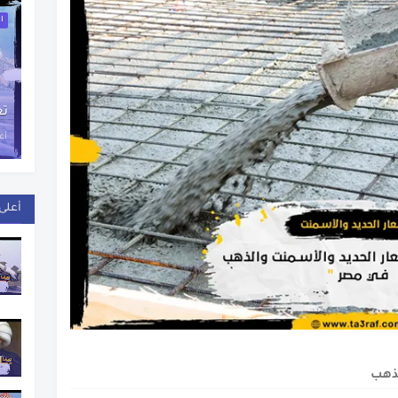
اخ
تع
أغس
أعلى 
لذهب