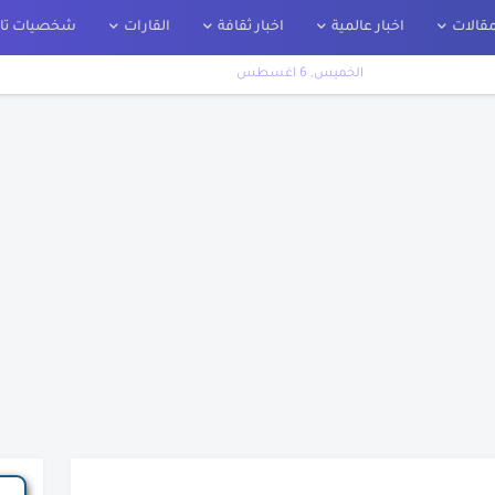
قالات
اخبار عالمية
اخبار ثقافة
القارات
شخصيات تار
الخميس, 6 اغسطس
اريخ
ت
ير
لة
نك الحقيقية