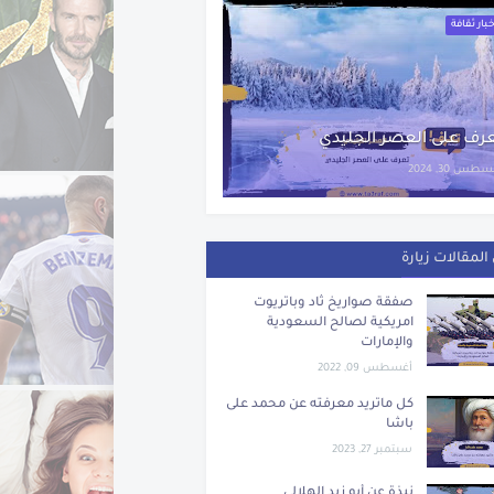
بار ثقافة
رف على العصر الجليدي
طس 30, 2024
المقالات زيارة
صفقة صواريخ ثاد وباتريوت
امريكية لصالح السعودية
والإمارات
أغسطس 09, 2022
كل ماتريد معرفته عن محمد على
باشا
سبتمبر 27, 2023
نبذة عن أبو زيد الهلالي