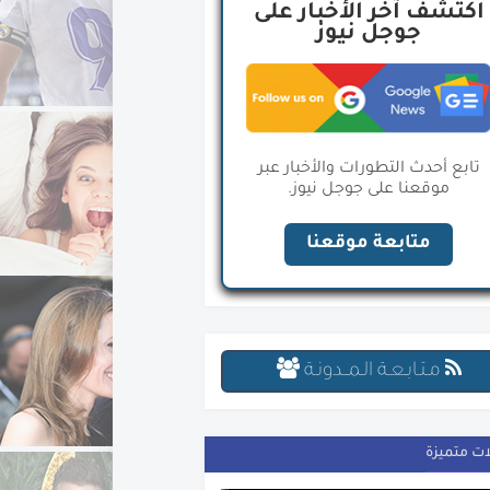
اكتشف آخر الأخبار على
جوجل نيوز
تابع أحدث التطورات والأخبار عبر
موقعنا على جوجل نيوز.
متابعة موقعنا
مـتـابـعـة الـمــدونـة
ات متميزة