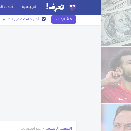
الرئيسية
أحدث الم
مشاركات
أول جامعة في العالم
أريحا أقدم مدينة في الت
نبذة عن أسد بن الفرا
اختراع الورق
نبذة عن عبد الله بن الزب
نبذة عن بليز باسكال
نبذة عن فرناندو ماجلان
تاريخ رسم الخرائط
اكتشاف أمريكا
تعرف على مخترع البوص
قصة غرق سفينة التايت
الصفحة الرئيسية
اخبار اقتصادية