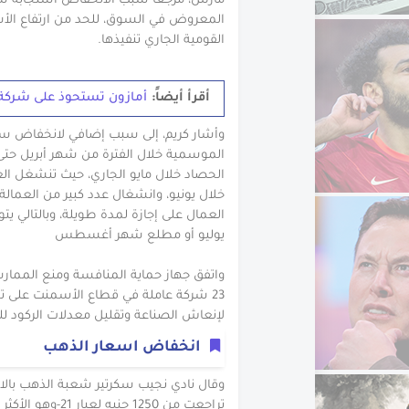
مارس، مرجعًا سبب الانخفاض استجابةً ش
المعروض في السوق، للحد من ارتفاع الأس
القومية الجاري تنفيذها.
أقرأ أيضاً:
أمازون تستحوذ على شركة 
وأشار كريم، إلى سبب إضافي لانخفاض 
الموسمية خلال الفترة من شهر أبريل حتى
الحصاد خلال مايو الجاري، حيث تنشغل الع
خلال يونيو، وانشغال عدد كبير من العمالة
العمال على إجازة لمدة طويلة، وبالتالي 
يوليو أو مطلع شهر أغسطس
واتفق جهاز حماية المنافسة ومنع الممارس
23 شركة عاملة في قطاع الأسمنت على 
لإنعاش الصناعة وتقليل معدلات الركود ل
انخفاض اسعار الذهب
وقال نادي نجيب سكرتير شعبة الذهب بالاتح