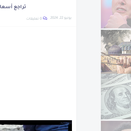
نبذة عن ويليس كارير
تراجع أسعار
تعرف على اخترع الساع
يونيو 22, 2024
0 تعليقات
اتهام نجل وزيرة الهجر
تعرف على ابناء سيدنا 
نبذة عن شجرة الدر
نبذة عن جون لوجي بيرد
العشرة المبشرين بالج
تراجع أسعار الحديد و
الرجل اللى متعدمش
مزاد سيارات جمارك مط
أزمة سوق السيارات ا
نبدة عن جلال الدين الر
تعرف على العصر الجلي