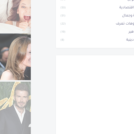
(61)
 اقتصادية
(53)
وجمال
(51)
وهات تعرف
(22)
ير
(19)
دينية
(8)