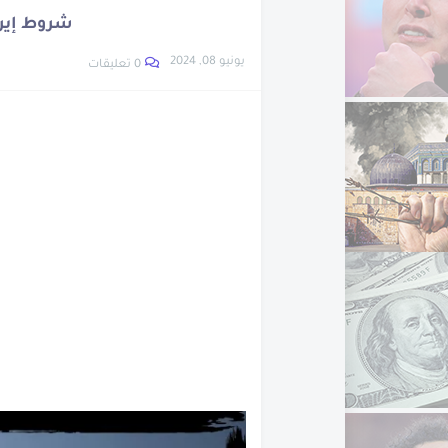
قصة غرق سفينة التايت
شروط إيران
نبذة عن ويليس كارير
يونيو 08, 2024
0 تعليقات
تعرف على اخترع الساع
اتهام نجل وزيرة الهجر
تعرف على ابناء سيدنا 
نبذة عن شجرة الدر
نبذة عن جون لوجي بيرد
العشرة المبشرين بالج
تراجع أسعار الحديد و
الرجل اللى متعدمش
مزاد سيارات جمارك مط
أزمة سوق السيارات ا
نبدة عن جلال الدين الر