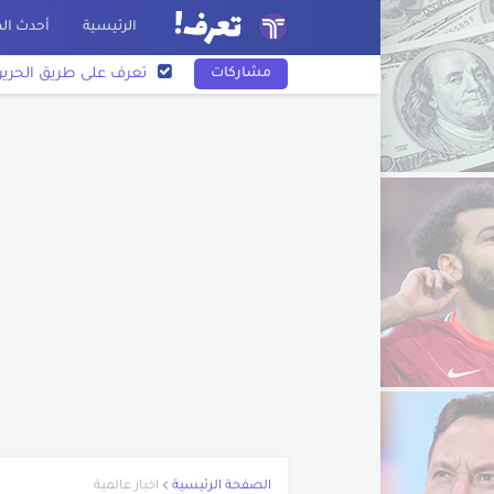
الرئيسية
أحدث الم
مشاركات
تعرف على طريق الحرير
أول جامعة في العالم
أريحا أقدم مدينة في الت
نبذة عن أسد بن الفرا
اختراع الورق
نبذة عن عبد الله بن الزب
نبذة عن بليز باسكال
نبذة عن فرناندو ماجلان
تاريخ رسم الخرائط
اكتشاف أمريكا
تعرف على مخترع البوص
الصفحة الرئيسية
اخبار عالمية