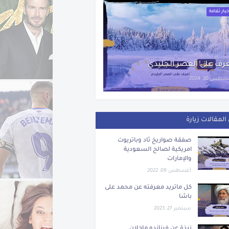
بار ثقافة
رف على العصر الجليدي
طس 30, 2024
المقالات زيارة
صفقة صواريخ ثاد وباتريوت
امريكية لصالح السعودية
والإمارات
أغسطس 09, 2022
كل ماتريد معرفته عن محمد على
باشا
سبتمبر 27, 2023
نبذة عن فرناندو ماجلان