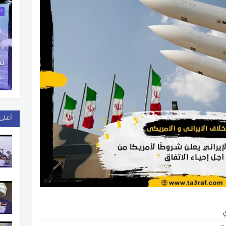
دي
اخ
تع
أغس
أعلى 
ي