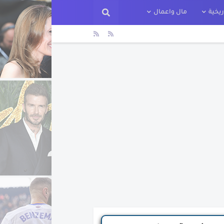
يخية
مال واعمال