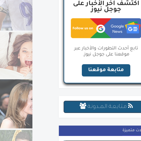
اكتشف آخر الأخبار على
جوجل نيوز
تابع أحدث التطورات والأخبار عبر
موقعنا على جوجل نيوز.
متابعة موقعنا
مـتـابـعـة الـمــدونـة
ات متميزة