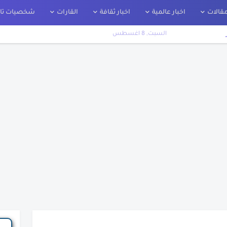
قالات
اخبار عالمية
اخبار ثقافة
القارات
شخصيات تار
السبت, 8 اغسطس
اريخ
ت
ير
لة