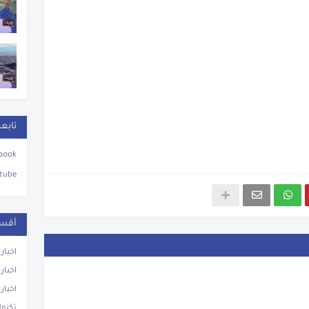
تابعن
book
tube
أقسا
اخبار
اخبار
اخبار
تكنول