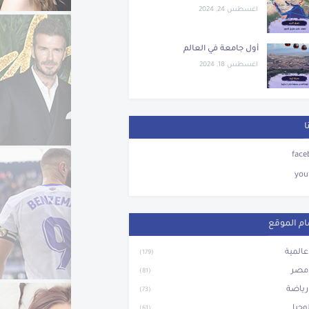
اغسطس 24, 2024
أول جامعة في العالم
اغسطس 18, 2024
ا
face
you
م الموقع
 عالمية
(179)
 مصر
(81)
 رياضة
(73)
وجيا