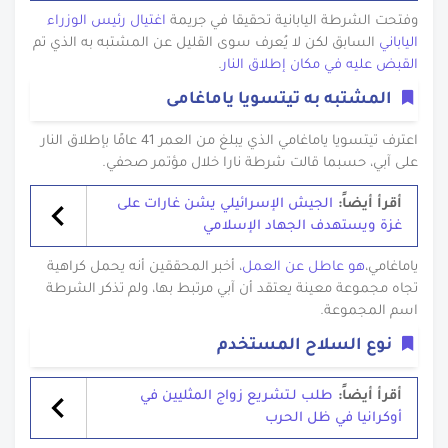
وفتحت الشرطة اليابانية تحقيقا في جريمة
اغتيال رئيس الوزراء
الياباني
السابق لكن لا يُعرف سوى القليل عن المشتبه به الذي تم
القبض عليه في مكان إطلاق النار
.
المشتبه به تيتسويا ياماغامى
اعترف تيتسويا ياماغامي الذي يبلغ من العمر 41 عامًا بإطلاق النار
على آبي، حسبما قالت شرطة نارا خلال مؤتمر صحفي.
أقرأ أيضاً:
الجيش الإسرائيلي يشن غارات على
غزة ويستهدف الجهاد الإسلامي
ياماغامي،
هو عاطل عن العمل
، أخبر المحققين أنه يحمل كراهية
تجاه مجموعة معينة يعتقد أن آبي مرتبط بها، ولم تذكر الشرطة
اسم المجموعة.
نوع السلاح المستخدم
أقرأ أيضاً:
طلب لـتشريع زواج المثليين في
أوكرانيا في ظل الحرب