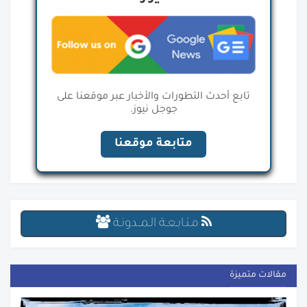
تابع أحدث التطورات والأخبار عبر موقعنا على
جوجل نيوز.
متابعة موقعنا
مـتـابـعـة الـمــدونـة
مقالات متميزة