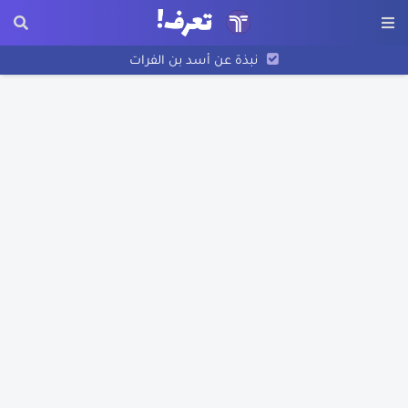
نبذة عن أسد بن الفرات
اختراع الورق
نبذة عن عبد الله بن الزبير
نبذة عن بليز باسكال
نبذة عن فرناندو ماجلان
تاريخ رسم الخرائط
اكتشاف أمريكا
تعرف على مخترع البوصلة
قصة غرق سفينة التايتنك الحقيقية
نبذة عن ويليس كارير
تعرف على اخترع الساعة