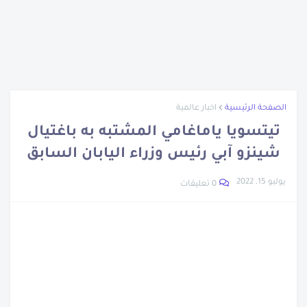
اتهام نجل وزيرة الهجرة المصرية
تعرف على ابناء سيدنا نوح
نبذة عن شجرة الدر
نبذة عن جون لوجي بيرد
العشرة المبشرين بالجنة
الصفحة الرئيسية
اخبار عالمية
تراجع أسعار الحديد والأسمنت والذهب
تيتسويا ياماغامي المشتبه به باغتيال
الرجل اللى متعدمش
شينزو آبي رئيس وزراء اليابان السابق
مزاد سيارات جمارك مطار القاهرة
يوليو 15, 2022
0 تعليقات
أزمة سوق السيارات المصرى
نبدة عن جلال الدين الرومي
تعرف على العصر الجليدي
تعرف على طريق الحرير
أول جامعة في العالم