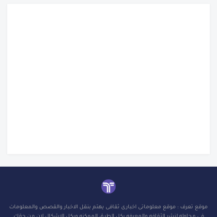
موقع تعرف : موقع معلوماتى اخبارى ثقافى يهتم بنقل الاخبار والقصص والمعلومات
فى محاوله لنشر الثقافه والمعرفه بكل الطرق الممكنه وبكل الاشكال لان من حقك